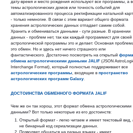
дату-время и место рождения используют все программы, а в
темы астрологических домов или точность событий для
автоматизированного процесса ректификации натальной кар
- только немногие. В связи с этим вариант общего формата
хранения астрологических данных отпадает самим собой.
Хранить и обмениваться данными - сути разные. В хранении
данных - проблем нет, так как каждый программист для своей
астрологической программы это и делает. Основная проблема
это обмен. Но и здесь нет ничего страшного или
фантастического. Достаточно посмотреть на открытый
форма
обмена астрологическими данными JALIF
(JSON AstroLogi
Interchange Format), который полностью поддерживают все
астрологические программы
, входящие в
пространство
астрологических программ Galaxy
.
ДОСТОИНСТВА ОБМЕННОГО ФОРМАТА JALIF
Чем же он так хорош, этот формат обмена астрологическими
данными? Вот только некоторые из его достоинств:
Открытый формат - легко читаем и имеет текстовый вид, 
не бинарный код сериализации данных.
Позволяет общаться на разных языках - имеет