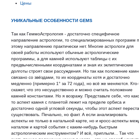
Цены
УНИКАЛЬНЫЕ ОСОБЕННОСТИ GEMS
Так как ГеммоАстрология - достаточно специфичное
направление астрологии, то специализированных программ 
этому направлению практически нет. Многие астрологи для
своей работы используют обычные астрологические
программы, а для камней используют таблицы с их
предвычисленными координатами и зная их эклиптические
долготы строят свои рассуждения. Но так как положение кам
связано со звёздами, то их координаты хотя и достаточно
медленно (примерно 1° за 72 года), но всё же меняются. Кто-
скажет, что это несущественно и можно считать положение
камней константами. Но я возражу. Представьте себе, что как
то аспект камня с планетой лежит на пределе орбиса и
достаточно одной угловой секунды, чтобы этот аспект перест
существовать. Печально, но факт. А если анализировать
аспекты не только в натальной карте, но и кросс-аспекты меж
наталом и картой события с каким-нибудь быстрым
астрологическим инструментом? И всё, приплыли... Так что