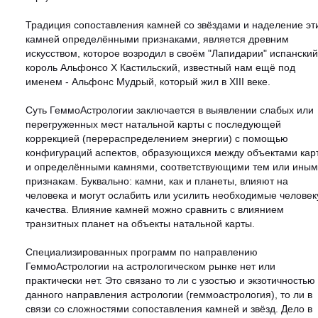
Традиция сопоставления камней со звёздами и наделение эт
камней определёнными признаками, является древним
искусством, которое возродил в своём "Лапидарии" испанский
король Альфонсо X Кастильский, известный нам ещё под
именем - Альфонс Мудрый, который жил в XIII веке.
Суть ГеммоАстрологии заключается в выявлении слабых или
перегруженных мест натальной карты с последующей
коррекцией (перераспределением энергии) с помощью
конфигураций аспектов, образующихся между объектами кар
и определёнными камнями, соответствующими тем или иным
признакам. Буквально: камни, как и планеты, влияют на
человека и могут ослабить или усилить необходимые человек
качества. Влияние камней можно сравнить с влиянием
транзитных планет на объекты натальной карты.
Специализированных программ по направлению
ГеммоАстрологии на астрологическом рынке нет или
практически нет. Это связано то ли с узостью и экзотичностью
данного направления астрологии (геммоастрология), то ли в
связи со сложностями сопоставления камней и звёзд. Дело в