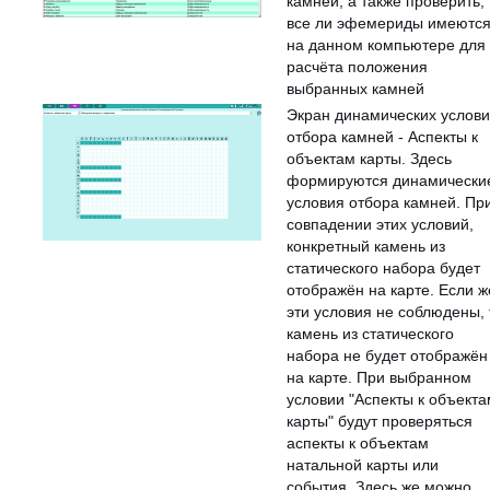
камней, а также проверить,
все ли эфемериды имеютс
на данном компьютере для
расчёта положения
выбранных камней
Экран динамических услов
отбора камней - Аспекты к
объектам карты. Здесь
формируются динамически
условия отбора камней. Пр
совпадении этих условий,
конкретный камень из
статического набора будет
отображён на карте. Если ж
эти условия не соблюдены, 
камень из статического
набора не будет отображён
на карте. При выбранном
условии "Аспекты к объекта
карты" будут проверяться
аспекты к объектам
натальной карты или
события. Здесь же можно