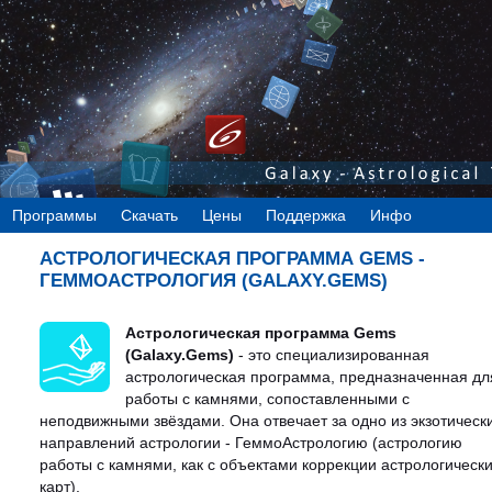
Программы
Скачать
Цены
Поддержка
Инфо
АСТРОЛОГИЧЕСКАЯ ПРОГРАММА GEMS -
ГЕММОАСТРОЛОГИЯ (GALAXY.GEMS)
Астрологическая программа Gems
(Galaxy.Gems)
- это специализированная
астрологическая программа, предназначенная дл
работы с камнями, сопоставленными с
неподвижными звёздами. Она отвечает за одно из экзотическ
направлений астрологии - ГеммоАстрологию (астрологию
работы с камнями, как с объектами коррекции астрологическ
карт).