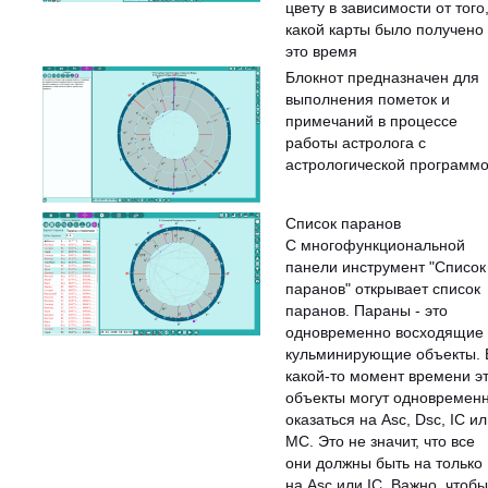
цвету в зависимости от того,
какой карты было получено
это время
Блокнот предназначен для
выполнения пометок и
примечаний в процессе
работы астролога с
астрологической программ
Список паранов
С многофункциональной
панели инструмент "Список
паранов" открывает список
паранов. Параны - это
одновременно восходящие
кульминирующие объекты. 
какой-то момент времени э
объекты могут одновремен
оказаться на Asc, Dsc, IC и
MC. Это не значит, что все
они должны быть на только
на Asc или IC. Важно, чтобы