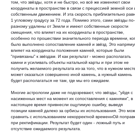
том, что звёзды, хотя и не быстро, но всё же изменяют свои
координаты в пространстве в связи с прецессией земной оси 
собственным движением. И эта скорость приблизительно рав
1 угловому градусу за 72 года. Помимо этого, сами звёзды по-
разному удалены от Земли и имеют собственные скорости
смещения, что влияет на их координаты в пространстве,
особенно по прошествии значительного периода времени, ко
было выполнено сопоставление камней и звёзд. Это напрям
влияет на координаты положения камней, которые были
"привязаны" к звёздам. И как результат - можно располагать
камни и усиливать объекты натальной карты и при этом не
получить желаемого результата из-за того, что в нужном мест
может оказаться совершенно иной камень, а нужный камень
будет располагаться не там, где мы его ожидаем.
Многие астрологии даже не подозревают, что звёзды, "уйдя с
насиженных мест на момент их сопоставления с камнями", в
настоящее время привнесли ощутимую ошибку, выведя
позиции камней далеко за орбисы их использования. Это мо
сравнить с использованием некорректной временнОй поправ
при ректификации. Результат будет один - ложный путь и
отсутствие ожидаемого результата.