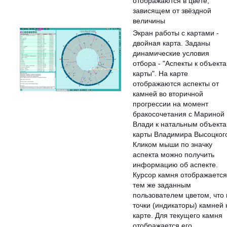
отображаются в цвете,
зависящем от звёздной
величины
Экран работы с картами -
двойная карта. Заданы
динамические условия
отбора - "Аспекты к объект
карты". На карте
отображаются аспекты от
камней во вторичной
прогрессии на момент
бракосочетания с Мариной
Влади к натальным объект
карты Владимира Высоцког
Кликом мыши по значку
аспекта можно получить
информацию об аспекте.
Курсор камня отображается
тем же заданным
пользователем цветом, что 
точки (индикаторы) камней 
карте. Для текущего камня
отображается его