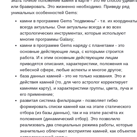
знать точное положение камня в карте - это не способ удивит
или бравировать. Это жизненно необходимо. Приведу ряд
уникальных особенностей Gems:
камни в программе Gems "подвижны" - т.е. их координат
всегда актуальны. Они актуальны всегда и во всех
астрологических инструментах, которые используют
многие программы Galaxy;
камни в программе Gems наряду с планетами - это
основные действующие лица, с которыми строится
работа. И к этим основным действующим лицам
приводятся описания, характеристики, положения на
небесной сфере, любые аспекты и многое другое;
база данных камней - это не только названия. Это и
действия камней (то, для чего астролог корректирует
камнями карту), и характеристики группы, цвета, луча и
его применение;
развитая система фильтрации - позволяет гибко
формировать списки камней как на этапе статического
отбора (из базы данных), так и на этапе расчёта их
положения (динамический отбор). Это позволило
реализовать два специальных режима работы, которые
значительно облегчают восприятие камней, как объектов