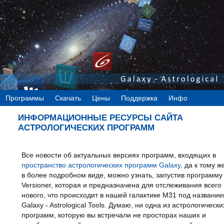
Программы
Скачать
Цены
Поддержка
Инфо
ИНФОРМАЦИОННЫЕ РЕСУРСЫ САЙТА
АСТРОЛОГИЧЕСКИХ ПРОГРАММ
Все новости об актуальных версиях программ, входящих в
пространство астрологических программ Galaxy
, да к тому ж
в более подробном виде, можно узнать, запустив программу
Versioner, которая и предназначена для отслеживания всего
нового, что происходит в нашей галактике М31 под названи
Galaxy - Astrological Tools. Думаю, ни одна из астрологически
программ, которую вы встречали не просторах наших и