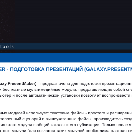
 - ПОДГОТОВКА ПРЕЗЕНТАЦИЙ (GALAXY.PRESENT
axy.PresentMaker)
- предназначена для подготовки презентацион
к и бесплатные мультимедийные модули, представляющие собой с
ьютер и после автоматической установки позволяет воспроизвест
йных модулей использует: текстовые файлы - простого и расширен
отовленный сценарий и вышеуказанные файлы, производитель созд
 этого модуля в общий каталог и его публикации. Только после э
латные модули (для создания таких модулей необходима платная л