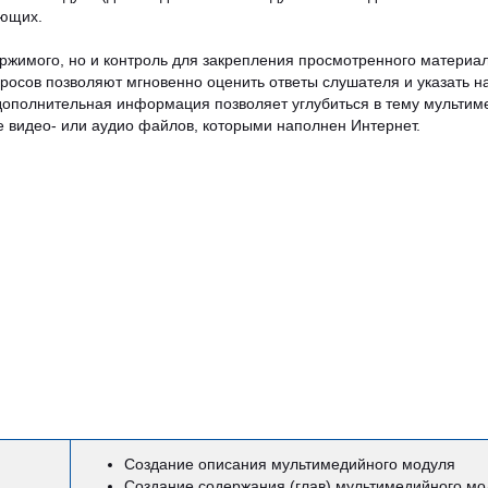
ающих.
ержимого, но и контроль для закрепления просмотренного материал
осов позволяют мгновенно оценить ответы слушателя и указать на
ополнительная информация позволяет углубиться в тему мультимед
ее видео- или аудио файлов, которыми наполнен Интернет.
Создание описания мультимедийного модуля
Создание содержания (глав) мультимедийного мо