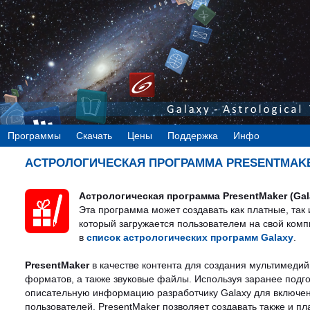
Программы
Скачать
Цены
Поддержка
Инфо
АСТРОЛОГИЧЕСКАЯ ПРОГРАММА PRESENTMAKER
Астрологическая программа PresentMaker (Gal
Эта программа может создавать как платные, та
который загружается пользователем на свой комп
в
список астрологических программ Galaxy
.
PresentMaker
в качестве контента для создания мультимеди
форматов, а также звуковые файлы. Используя заранее подг
описательную информацию разработчику Galaxy для включения
пользователей. PresentMaker позволяет создавать также и п