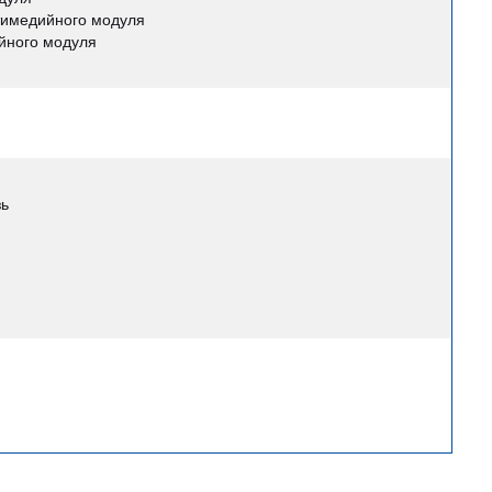
тимедийного модуля
йного модуля
зь