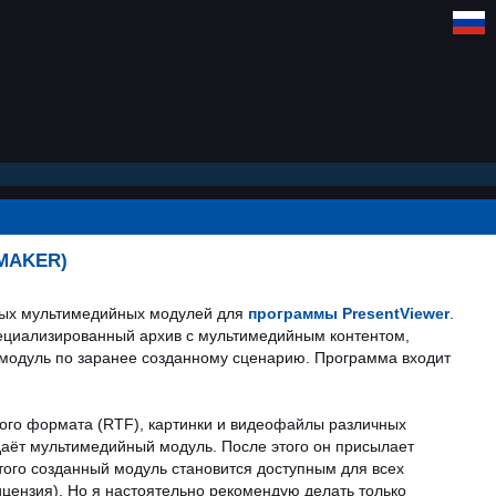
MAKER)
ных мультимедийных модулей для
программы PresentViewer
.
пециализированный архив с мультимедийным контентом,
и модуль по заранее созданному сценарию. Программа входит
ного формата (RTF), картинки и видеофайлы различных
аёт мультимедийный модуль. После этого он присылает
того созданный модуль становится доступным для всех
ицензия). Но я настоятельно рекомендую делать только