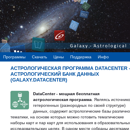
Программы
Скачать
Цены
Поддержка
Инфо
АСТРОЛОГИЧЕСКАЯ ПРОГРАММА DATACENTER 
АСТРОЛОГИЧЕСКИЙ БАНК ДАННЫХ
(GALAXY.DATACENTER)
DataCenter - мощная бесплатная
астрологическая программа
. Являясь источник
гетерогенных (разнородных по своей структуре)
данных, содержит астрологические базы различн
тематики, на основе которых можно готовить тематические
наборы карт и пар карт для использования в образовательны
исследовательских целях. В одном месте собраны десятками