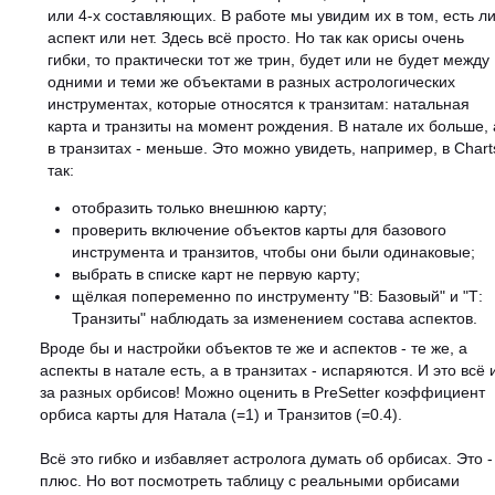
или 4-х составляющих. В работе мы увидим их в том, есть л
аспект или нет. Здесь всё просто. Но так как орисы очень
гибки, то практически тот же трин, будет или не будет между
одними и теми же объектами в разных астрологических
инструментах, которые относятся к транзитам: натальная
карта и транзиты на момент рождения. В натале их больше, 
в транзитах - меньше. Это можно увидеть, например, в Chart
так:
отобразить только внешнюю карту;
проверить включение объектов карты для базового
инструмента и транзитов, чтобы они были одинаковые;
выбрать в списке карт не первую карту;
щёлкая попеременно по инструменту "B: Базовый" и "Т:
Транзиты" наблюдать за изменением состава аспектов.
Вроде бы и настройки объектов те же и аспектов - те же, а
аспекты в натале есть, а в транзитах - испаряются. И это всё 
за разных орбисов! Можно оценить в PreSetter коэффициент
орбиса карты для Натала (=1) и Транзитов (=0.4).
Всё это гибко и избавляет астролога думать об орбисах. Это -
плюс. Но вот посмотреть таблицу с реальными орбисами