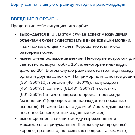
Вернуться на главную страницу методик и рекомендаций
ВВЕДЕНИЕ В ОРБИСЫ
Представьте себе ситуацию, что орбис:
вырождается в "0". В этом случае аспект между двумя
объектами будет существовать в виде вспышки молнии.
Раз - появился, два - исчез. Хорошо это или плохо,
разберём позже;
имеет очень большое значение. Некоторые астрологи дл
светил используют орбис 15°, а некоторые индивиды,
даже до 20°! В этом случае размываются границы между
одним и другим аспектом. Например, для аспектов децил
(36°=360°/10), нонагон (40°=360°/9), полуквадрат
(45°=360°/8), септиль (51.43°=360°/7) и секстиль
(60°=360°/6) и такого широкого орбиса, происходит
"затененеие" (одновременно наблюдается несколько
аспектов). И такого быть не должно! Ибо каждый аспект
несёт в себе конкретный заданный смысл;
имеет среднее значение между вырожденным и
максимально придуманным. В этом случае вроде всё
хорошо, правильно, но возникает вопрос - а "скажите,