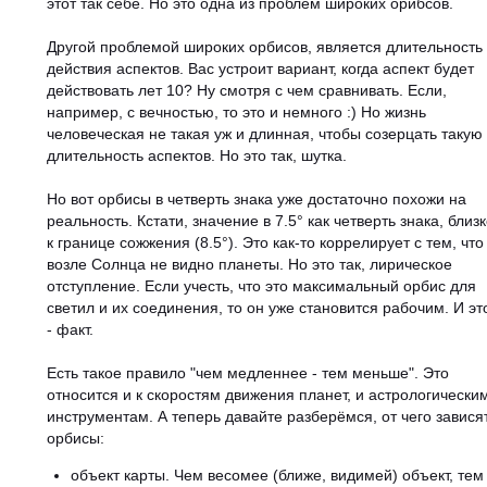
этот так себе. Но это одна из проблем широких орибсов.
Другой проблемой широких орбисов, является длительность
действия аспектов. Вас устроит вариант, когда аспект будет
действовать лет 10? Ну смотря с чем сравнивать. Если,
например, с вечностью, то это и немного :) Но жизнь
человеческая не такая уж и длинная, чтобы созерцать такую
длительность аспектов. Но это так, шутка.
Но вот орбисы в четверть знака уже достаточно похожи на
реальность. Кстати, значение в 7.5° как четверть знака, близ
к границе сожжения (8.5°). Это как-то коррелирует с тем, что
возле Солнца не видно планеты. Но это так, лирическое
отступление. Если учесть, что это максимальный орбис для
светил и их соединения, то он уже становится рабочим. И эт
- факт.
Есть такое правило "чем медленнее - тем меньше". Это
относится и к скоростям движения планет, и астрологически
инструментам. А теперь давайте разберёмся, от чего завися
орбисы:
объект карты. Чем весомее (ближе, видимей) объект, тем