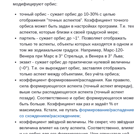
модифицируют орбис:
точный орбис - сужает орбис до 10-30% с целью
отображения "точных аспектов". Коэффициент точного
орбиса может быть задан в настройках программ. Т.е. тех
аспектов, которые близки к своей градусной мере;
партиль - сужает орбис до ~1°. Позволяет отображать
только те аспекты, объекты которых находятся в одном и
том же зодиакальном градусе. Например, Марс-120-
Венера при Марс в 3° Стрельца, а Венера в 3° Льва;
экзакт - сужает орбис до практически нулевой величины
(~0°). Т.е. он вырождает орбис, заставляя отображать
только аспект между объектами, без учёта орбиса;
коэффициент формирования/распадения. Как правило,
сила формирующегося аспекта (точный аспект впереди),
выше силы распадающегося аспекта (точный аспект
позади). Соответственно и орбис формирующегося може
быть больше. Коэффициент как раз и задаёт % от
максимума. Кстати, не путать
формирование/распадение
со схождением/расхождением
;
коэффициент звёздной величины. Не секрет, что звёздна
величина влияет на силу аспекта. Соответственно, влияе
и на орбис для его формирования. Чем отрицательней