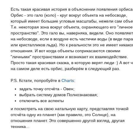
Есть такая красивая история в объяснении появления орбиса
Орбис - это гало (коло) - круг вокруг объекта на небосводе,
который имеет большие угловые масштабы, нежели сам объек
Т.е. некоторая зона вокруг объекта, охраняющего его "личное
пространство". Это гало вы, наверняка, видели. Оно появляе
на небосводе, если в воздухе есть частички воды (в виде пара
или кристалликов льда). Но к реальности это не имеет никако
отношения. И вот когда объекты соприкасаются своими
"личными" пространствами и возникает их взаимодействие.
Просто такая красивая сказка, в которую верят люди :) А вот ч
на самом деле есть орбис, разберём в следующий раз.
P.S. Кстати, попробуйте в
Charts
:
задать точку отсчёта - Овен;
выбрать систему домов Полнознаковая;
отключить все аспекты
и посмотреть на свою натальную карту, представляя точкой
отсчёта одну из планет (как правило, это Солнце), на
отношения планет. Это совершенно другой взгляд, другая
техника...