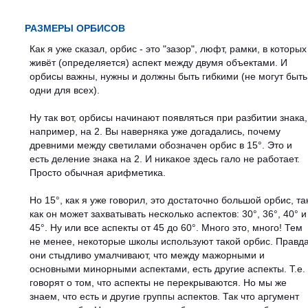
РАЗМЕРЫ ОРБИСОВ
Как я уже сказал, орбис - это "зазор", люфт, рамки, в которых
живёт (определяется) аспект между двумя объектами. И
орбисы важны, нужны и должны быть гибкими (не могут быть
одни для всех).
Ну так вот, орбисы начинают появляться при разбитии знака,
например, на 2. Вы наверняка уже догадались, почему
древними между светилами обозначен орбис в 15°. Это и
есть деление знака на 2. И никакое здесь гало не работает.
Просто обычная арифметика.
Но 15°, как я уже говорил, это достаточно большой орбис, та
как он может захватывать несколько аспектов: 30°, 36°, 40° и
45°. Ну или все аспекты от 45 до 60°. Много это, много! Тем
не менее, некоторые школы используют такой орбис. Правда
они стыдливо умалчивают, что между мажорными и
основными минорными аспектами, есть другие аспекты. Т.е.
говорят о том, что аспекты не перекрываются. Но мы же
знаем, что есть и другие группы аспектов. Так что аргумент