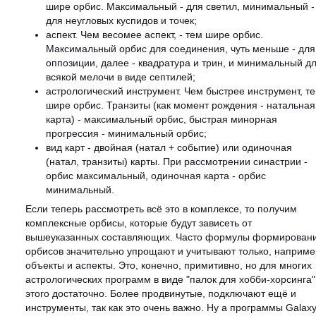
шире орбис. Максимальный - для светил, минимальный -
для неугловых куспидов и точек;
аспект. Чем весомее аспект, - тем шире орбис.
Максимальный орбис для соединения, чуть меньше - для
оппозиции, далее - квадратура и трин, и минимальный д
всякой мелочи в виде септилей;
астрологический инструмент. Чем быстрее инструмент, т
шире орбис. Транзиты (как момент рождения - натальная
карта) - максимальный орбис, быстрая минорная
прогрессия - минимальный орбис;
вид карт - двойная (натал + событие) или одиночная
(натал, транзиты) карты. При рассмотрении синастрии -
орбис максимальный, одиночная карта - орбис
минимальный.
Если теперь рассмотреть всё это в комплексе, то получим
комплексные орбисы, которые будут зависеть от
вышеуказанных составляющих. Часто формулы формирован
орбисов значительно упрощают и учитывают только, наприме
объекты и аспекты. Это, конечно, примитивно, но для многих
астрологических программ в виде "палок для хобби-хорсинга" 
этого достаточно. Более продвинутые, подключают ещё и
инструменты, так как это очень важно. Ну а программы Galax