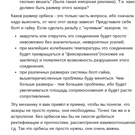
сколько вешать" (была такая юморная реклама). Т.е. како
должен быть размер этого зазора?
Каков размер орбиса - это только часть вопроса, ибо сначала
надо выяснить, от чего этот зазор зависит. Представьте себе
болт и гайку. Если сделать резьбу с "нулевым" зазором, то:
закрутить или открутить это соединение будет просто
невозможно без значительных, невероятных усилий;
при малейших колебаниях температуры это соединение
будет превращаться в "фиксированное"(похожее на
заклёпку) и появляется возможность разрушения этого
соединения;
при различных размерах системы болт-гайка,
вышеперечисленные проблемы буду меняться. Чем
больше размеры - тем большие проблемы, ибо будет
увеличиваться площадь соприкосновения и будет расти
сопротивление.
Эту механику я вам привёл в пример, чтобы вы поняли, что
зазоры не просто нужны, они необходимы. Точно так же и в
астрологии. Без орбисов мы бы не смогли добиться
ректификации и прогностики, рассмотрения взаимоотношени
т.д. Так что орбисы не просто нужны, они очень важны.