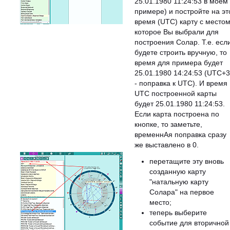
25.01.1980 11:24:53 в моём
примере) и постройте на эт
время (UTC) карту с местом
которое Вы выбрали для
построения Солар. Т.е. есл
будете строить вручную, то
время для примера будет
25.01.1980 14:24:53 (UTC+
- поправка к UTC). И время
UTC построенной карты
будет 25.01.1980 11:24:53.
Если карта построена по
кнопке, то заметьте,
временнАя поправка сразу
же выставлено в 0.
перетащите эту вновь
созданную карту
"натальную карту
Солара" на первое
место;
теперь выберите
событие для вторичной