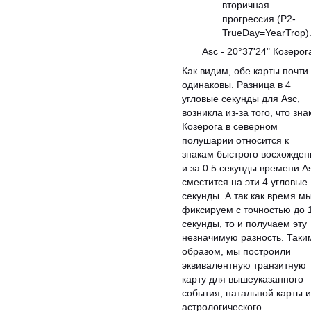
вторичная
прогрессия (P2-
TrueDay=YearTrop)
Asc - 20°37'24" Козерог
Как видим, обе карты почти
одинаковы. Разница в 4
угловые секунды для Asc,
возникла из-за того, что зна
Козерога в северном
полушарии относится к
знакам быстрого восхожден
и за 0.5 секунды времени A
сместится на эти 4 угловые
секунды. А так как время м
фиксируем с точностью до 
секунды, то и получаем эту
незначимую разность. Таки
образом, мы построили
эквивалентную транзитную
карту для вышеуказанного
события, натальной карты и
астрологического