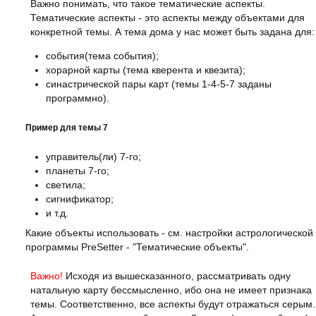
Важно понимать, что такое тематические аспекты.
Тематические аспекты - это аспекты между объектами для
конкретной темы. А тема дома у нас может быть задана для:
события(тема события);
хорарной карты (тема кверента и квезита);
синастрической пары карт (темы 1-4-5-7 заданы
программно).
Пример для темы 7
управитель(ли) 7-го;
планеты 7-го;
светила;
сигнификатор;
и т.д.
Какие объекты использовать - см. настройки астрологической
программы PreSetter - "Тематические объекты".
Важно!
Исходя из вышесказанного, рассматривать одну
натальную карту бессмысленно, ибо она не имеет признака
темы. Соответственно, все аспекты будут отражаться серым.