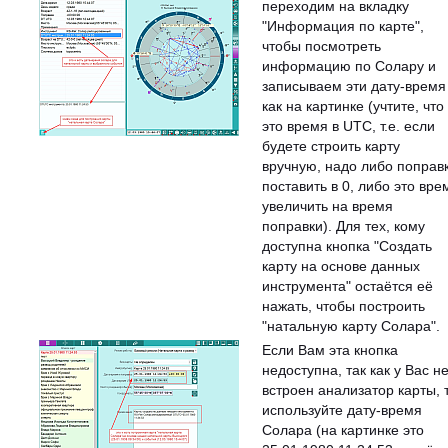
переходим на вкладку
"Информация по карте",
чтобы посмотреть
информацию по Солару и
записываем эти дату-время
как на картинке (учтите, что
это время в UTC, т.е. если
будете строить карту
вручную, надо либо поправ
поставить в 0, либо это вре
увеличить на время
поправки). Для тех, кому
доступна кнопка "Создать
карту на основе данных
инструмента" остаётся её
нажать, чтобы построить
"натальную карту Солара".
Если Вам эта кнопка
недоступна, так как у Вас н
встроен анализатор карты, 
используйте дату-время
Солара (на картинке это