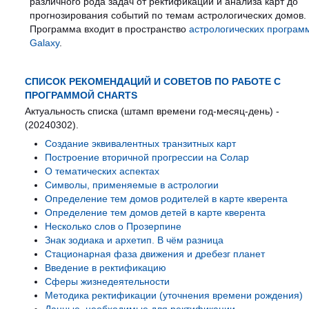
различного рода задач от ректификации и анализа карт до
прогнозирования событий по темам астрологических домов.
Программа входит в пространство
астрологических програм
Galaxy
.
СПИСОК РЕКОМЕНДАЦИЙ И СОВЕТОВ ПО РАБОТЕ С
ПРОГРАММОЙ CHARTS
Актуальность списка (штамп времени год-месяц-день) -
(20240302).
Создание эквивалентных транзитных карт
Построение вторичной прогрессии на Солар
О тематических аспектах
Символы, применяемые в астрологии
Определение тем домов родителей в карте кверента
Определение тем домов детей в карте кверента
Несколько слов о Прозерпине
Знак зодиака и архетип. В чём разница
Стационарная фаза движения и дребезг планет
Введение в ректификацию
Сферы жизнедеятельности
Методика ректификации (уточнения времени рождения)