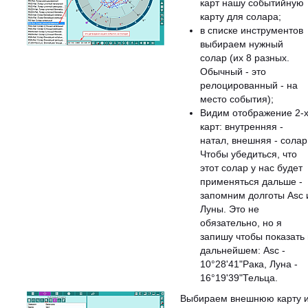
карт нашу событийную
карту для солара;
в списке инструментов
выбираем нужный
солар (их 8 разных.
Обычный - это
релоцированный - на
место события);
Видим отображение 2-
карт: внутренняя -
натал, внешняя - солар
Чтобы убедиться, что
этот солар у нас будет
применяться дальше -
запомним долготы Asc 
Луны. Это не
обязательно, но я
запишу чтобы показать 
дальнейшем: Asc -
10°28'41"Рака, Луна -
16°19'39"Тельца.
Выбираем внешнюю карту 