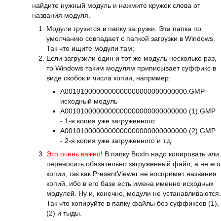
найдите нужный модуль и нажмите кружок слева от
названия модуля.
Модули грузятся в папку загрузки. Эта папка по
умолчанию совпадает с папкой загрузки в Windows.
Так что ищите модули там;
Если загрузили один и тот же модуль несколько раз,
то Windows таким модулям приписывает суффикс в
виде скобок и числа копии, например:
A0010100000000000000000000000000.GMP -
исходный модуль
A0010100000000000000000000000000 (1).GMP
- 1-я копия уже загруженного
A0010100000000000000000000000000 (2).GMP
- 2-я копия уже загруженного и т.д.
Это очень важно!
В папку BoxIn надо копировать или
переносить обязательно загруженный файл, а не его
копии, так как PresentViewer не воспримет названия
копий, ибо в его базе есть имена именно исходных
модулей. Ну и, конечно, модули не устанавливаются.
Так что копируйте в папку файлы без суффиксов (1),
(2) и тыды.