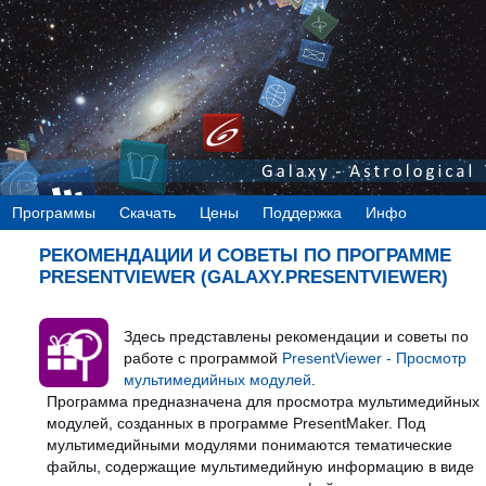
Программы
Скачать
Цены
Поддержка
Инфо
РЕКОМЕНДАЦИИ И СОВЕТЫ ПО ПРОГРАММЕ
PRESENTVIEWER (GALAXY.PRESENTVIEWER)
Здесь представлены рекомендации и советы по
работе с программой
PresentViewer - Просмотр
мультимедийных модулей
.
Программа предназначена для просмотра мультимедийных
модулей, созданных в программе PresentMaker. Под
мультимедийными модулями понимаются тематические
файлы, содержащие мультимедийную информацию в виде