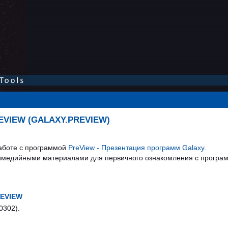
VIEW (GALAXY.PREVIEW)
работе с программой
PreView - Презентация программ Galaxy
.
имедийными материалами для первичного ознакомления с програм
EVIEW
0302).