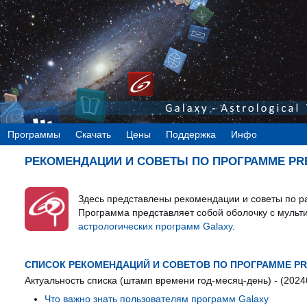
Программы
Скачать
Цены
Поддержка
Инфо
РЕКОМЕНДАЦИИ И СОВЕТЫ ПО ПРОГРАММЕ PRE
Здесь представлены рекомендации и советы по 
Программа представляет собой оболочку с мульт
астрологических программ Galaxy
.
СПИСОК РЕКОМЕНДАЦИЙ И СОВЕТОВ ПО ПРОГРАММЕ PR
Актуальность списка (штамп времени год-месяц-день) - (2024
Что важно знать пользователям программ Galaxy